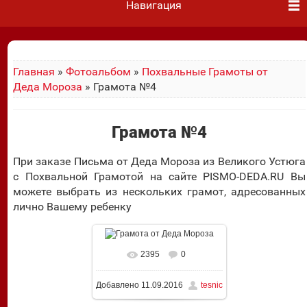
Навигация
Главная
»
Фотоальбом
»
Похвальные Грамоты от
Деда Мороза
» Грамота №4
Грамота №4
При заказе Письма от Деда Мороза из Великого Устюга
с Похвальной Грамотой на сайте PISMO-DEDA.RU Вы
можете выбрать из нескольких грамот, адресованных
лично Вашему ребенку
2395
0
В реальном размере
Добавлено
11.09.2016
tesnic
1024x1428
/ 433.2Kb