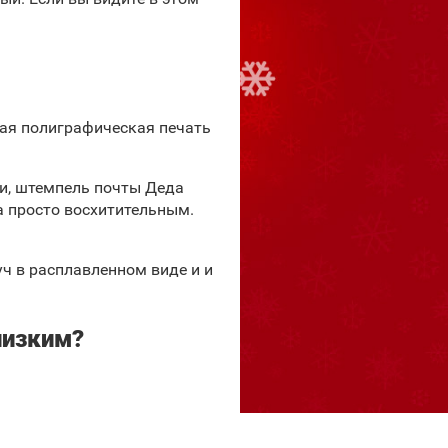
ная полиграфическая печать
и, штемпель почты Деда
а просто восхитительным.
ч в расплавленном виде и и
лизким?