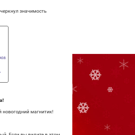
дчеркнул значимость
оз.
,
а!
 новогодний магнитик!
ый. Если вы видите в этом