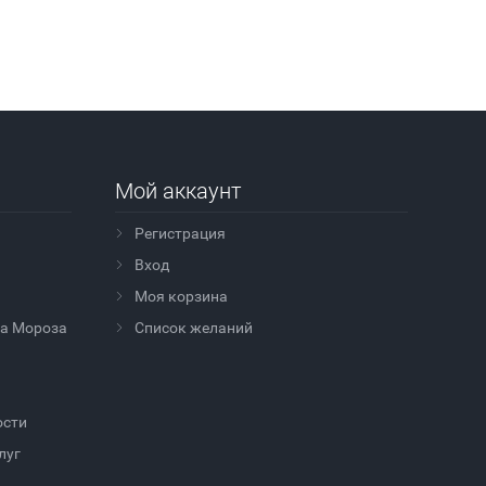
Мой аккаунт
Регистрация
Вход
Моя корзина
да Мороза
Cписок желаний
ости
луг