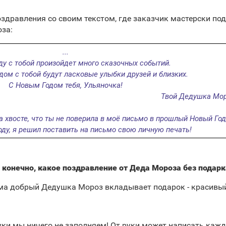
здравления со своим текстом, где заказчик мастерски по
оза:
...
ду с тобой произойдет много сказочных событий.
дом с тобой будут ласковые улыбки друзей и близких.
С Новым Годом тебя, Ульяночка!
Твой Дедушка Мор
а хвосте, что ты не поверила в моё письмо в прошлый Новый Год
оду, я решил поставить на письмо свою личную печать!
 конечно, какое поздравление от Деда Мороза без подарк
ьма добрый Дедушка Мороз вкладывает подарок - красивый
руки мы ничего не заполняем! От руки может написать кажд