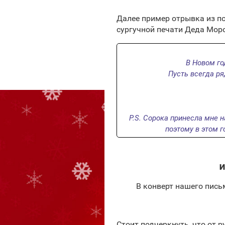
Далее пример отрывка из по
сургучной печати Деда Мор
В Новом го
Пусть всегда ря
P.S. Сорока принесла мне н
поэтому в этом г
И
В конверт нашего пис
Стоит подчеркнуть, что от 