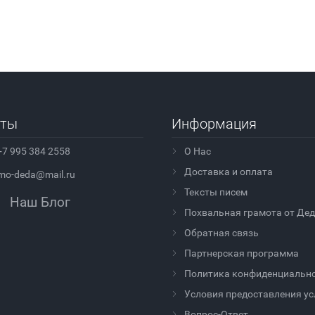
кты
Информация
+7 995 384 2558
О Нас
Доставка и оплата
mo-deda@mail.ru
Тексты писем
Наш Блог
Похвальная грамота от Де
Обратная связь
Партнерская программа
Политика конфиденциальн
Условия предоставления ус
Вопрос-Ответ