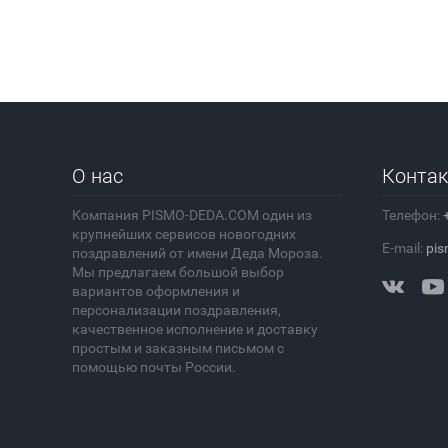
О нас
Конта
Компания PISMO-DEDA.COM один из
Телефон:
крупнейших сервисов новогодних
E-mail:
pis
поздравлений от имени Деда Мороза.
Мы предлагаем большой выбор
вариантов оформления и
персонализации поздравления,
качественное исполнение и доставку
простым и заказным письмом с
помощью почты России.