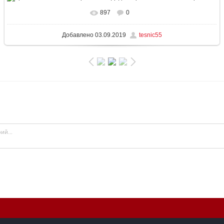
897
0
В реальном размере
1023x1447
/ 462.4Kb
Добавлено
03.09.2019
tesnic55