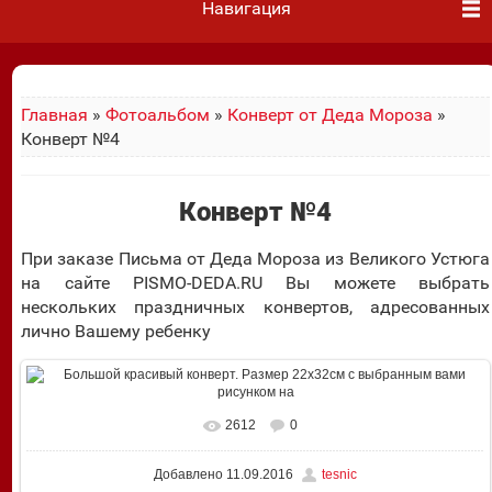
Навигация
Главная
»
Фотоальбом
»
Конверт от Деда Мороза
»
Конверт №4
Конверт №4
При заказе Письма от Деда Мороза из Великого Устюга
на сайте PISMO-DEDA.RU Вы можете выбрать
нескольких праздничных конвертов, адресованных
лично Вашему ребенку
2612
0
В реальном размере
1343x963
/ 352.9Kb
Добавлено
11.09.2016
tesnic