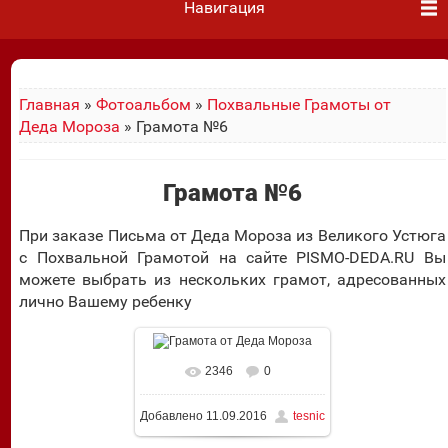
Навигация
Главная
»
Фотоальбом
»
Похвальные Грамоты от
Деда Мороза
» Грамота №6
Грамота №6
При заказе Письма от Деда Мороза из Великого Устюга
с Похвальной Грамотой на сайте PISMO-DEDA.RU Вы
можете выбрать из нескольких грамот, адресованных
лично Вашему ребенку
2346
0
В реальном размере
Добавлено
11.09.2016
tesnic
1024x1428
/ 413.5Kb