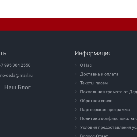
кты
Информация
+7 995 384 2558
О Нас
Доставка и оплата
mo-deda@mail.ru
Тексты писем
Наш Блог
Похвальная грамота от Де
Обратная связь
Партнерская программа
Политика конфиденциальн
Условия предоставления ус
Вопрос-Ответ