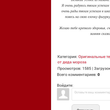
Я очень радуюсь твоим успехам 
очень рады твоим успехам в шко
повесь на свою елочку фигурк
Желаю тебе крепкого здоровья, с
зимняя сказк
Категория
:
Оригинальные т
от деда мороза
Просмотров
:
1585
|
Загрузо
Всего комментариев
:
0
Войдите: