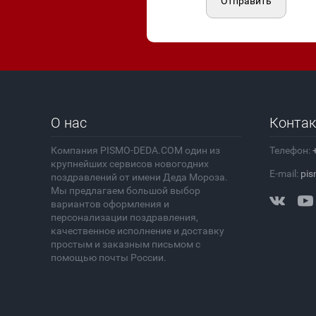
Отправить
О нас
Конта
Компания PISMO-DEDA.COM один из
Телефон:
крупнейших сервисов новогодних
E-mail:
pis
поздравлений от имени Деда Мороза.
Мы предлагаем большой выбор
вариантов оформления и
персонализации поздравления,
качественное исполнение и доставку
простым и заказным письмом с
помощью почты России.