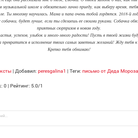
в музыкальной школе и обязательно лично приеду, как выберу время, теб
ле. Ты многому научилась. Мама и папа очень тобой гордятся. 2018-й го
у собачки, будет лучше, если ты сделаешь ее своими руками. Собачка об
приятных сюрпризов в новом году.
частья, успехов, улыбок и много-много радости! Пусть в твоей жизни буд
а превратится в исполнение твоих самых заветных желаний! Жду тебя к 
Крепко тебя обнимаю!
ексты
|
Добавил
:
peresgalina1
|
Теги
:
письмо от Деда Мороз
к
:
0
|
Рейтинг
:
5.0
/
1