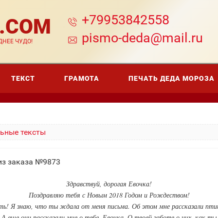
+79953842558
A.COM
pismo-deda@mail.ru
НЕЕ ЧУДО!
ТЕКСТ
ГРАМОТА
ПЕЧАТЬ ДЕДА МОРОЗА
ьные тексты
из заказа №9873
Здравствуй, дорогая Евочка!
Поздравляю тебя с Новым 2018 Годом и Рождеством!
ть! Я знаю, что ты ждала от меня письма. Об этом мне рассказали пти
 А еще они рассказали мне о тебе, Евочка. О твоей заботе о них, как ты