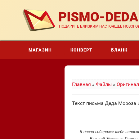
PISMO-DED
ПОДАРИТЕ БЛИЗКИМ НАСТОЯЩЕЕ НОВОГОД
МАГАЗИН
КОНВЕРТ
БЛАНК
Главная
»
Файлы
»
Оригинал
Текст письма Деда Мороза 
Я давно собирался тебе написа
Великий Устюг из Казани.