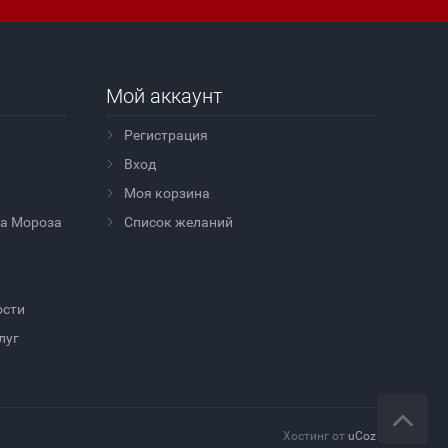
Мой аккаунт
Регистрация
Вход
Моя корзина
да Мороза
Cписок желаний
ости
луг
Хостинг от
uCoz