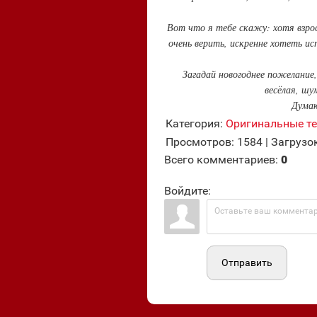
Вот что я тебе скажу: хотя взросл
очень верить, искренне хотеть и
Загадай новогоднее пожелание,
весёлая, шу
Думаю
Категория
:
Оригинальные т
Просмотров
:
1584
|
Загрузо
Всего комментариев
:
0
Войдите:
Отправить