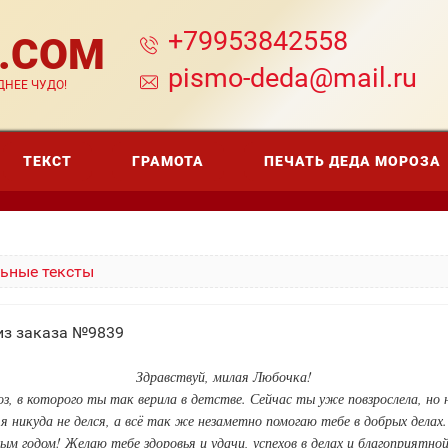
+79953842558
A.COM
pismo-deda@mail.ru
НЕЕ ЧУДО!
ТЕКСТ
ГРАМОТА
ПЕЧАТЬ ДЕДА МОРОЗА
ьные тексты
из заказа №9839
Здравствуй, милая Любочка!
 в которого ты так верила в детстве. Сейчас ты уже повзрослела, но не
я никуда не делся, а всё так же незаметно помогаю тебе в добрых делах.
м годом! Желаю тебе здоровья и удачи, успехов в делах и благоприятно