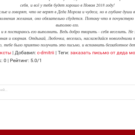
себя, и всё у тебя будет хорошо в Новом 2018 году!
ые и говорят, что не верят в Деда Мороза и чудеса, но в глубине души в
сполнения желания, оно обязательно сбудется. Потому что я почувствую 
выполню его.
 и я постараюсь его выполнить. Ведь добро творить - себя веселить. Не 
мная и озорная. Отдыхай, Любочка, веселись, наслаждайся новогодними 
, тебе было приятно получить это письмо, и вспомнить беззаботное де
ексты
|
Добавил
:
c-dmitrii
|
Теги
:
заказать письмо от деда м
к
:
0
|
Рейтинг
:
5.0
/
1