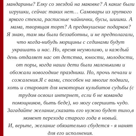
мандарины? Елку со звездой на маковке? А какие были
игрушки, сейчас таких нет… Самовары из хрупкого
яркого стекла, расписные чайнички, бусы, шишки. А
мама, творящая торт? А предвкушение подарков?
Я знаю, там мы были беззаботны, и не предполагали,
что когда-нибудь морщины с сединами будут
украшать и нас. Но, время неумолимо, и каждый
день отдаляет нас от детства, юности, молодости,
от поры, когда наши дети были маленькими и
обожали новогодние праздники. Но, прочь печали и
сожаления.Я с вами, способен на многие подвиги,
хоть и староват для некоторых кульбитов судьбы (с
трудом освоил интернет, если б не команда
помощников, быть беде), но могу свершить чудо.
Загадайте желание,сказать его нужно будет тихо,в
момент перехода старого года в новый.
И, верьте, желание обязательно сбудется - я нанят
для его исполнения.