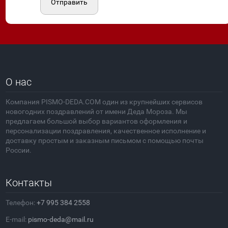
Отправить
О нас
Компания PISMO-DEDA.COM один из крупнейших сервисов
новогодних поздравлений от имени Деда Мороза. Мы
предлагаем большой выбор вариантов оформления и
персонализации поздравления, качественное исполнение и
доставку простым и заказным письмом с помощью почты
России.
Контакты
Телефон:
+7 995 384 2558
E-mail:
pismo-deda@mail.ru