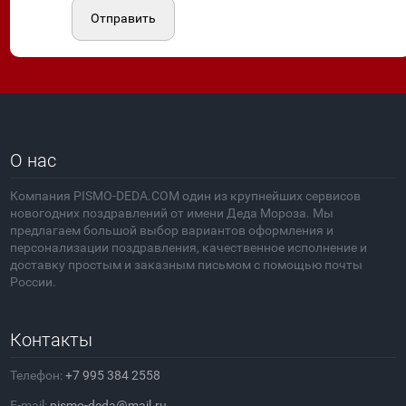
Отправить
О нас
Компания PISMO-DEDA.COM один из крупнейших сервисов
новогодних поздравлений от имени Деда Мороза. Мы
предлагаем большой выбор вариантов оформления и
персонализации поздравления, качественное исполнение и
доставку простым и заказным письмом с помощью почты
России.
Контакты
Телефон:
+7 995 384 2558
E-mail:
pismo-deda@mail.ru