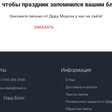
, чтобы праздник запомнился вашим б
Закажите письмо от Деда Мороза у нас на сайте!
ЗАКАЗАТЬ
кты
Информация
+7 995 384 2558
О Нас
Доставка и оплата
mo-deda@mail.ru
Тексты писем
Наш Блог
Похвальная грамота от Де
Обратная связь