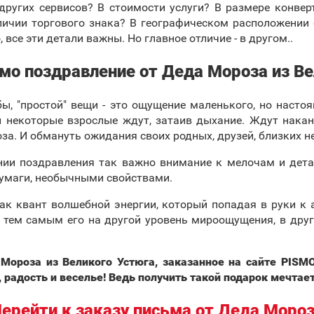
других сервисов? В стоимости услуги? В размере конвер
личии торгового знака? В географическом расположении
все эти детали важны. Но главное отличие - в другом..
мо поздравление от Деда Мороза из Ве
бы, "простой" вещи - это ощущение маленького, но насто
и некоторые взрослые ждут, затаив дыхание. Ждут накан
а. И обмануть ожидания своих родных, друзей, близких не
нии поздравления так важно внимание к мелочам и дета
бумаги, необычными свойствами.
ак квант волшебной энергии, который попадая в руки к а
 тем самым его на другой уровень мироощущения, в друг
Мороза из Великого Устюга, заказанное на сайте PISM
, радость и веселье! Ведь получить такой подарок мечта
ерейти к заказу письма от Деда Моро