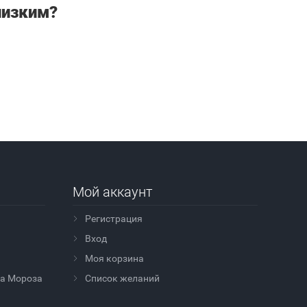
лизким?
Мой аккаунт
Регистрация
Вход
Моя корзина
да Мороза
Cписок желаний