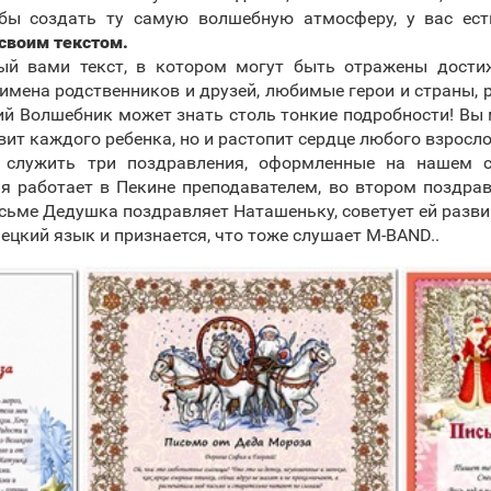
обы создать ту самую волшебную атмосферу, у вас ес
своим текстом.
й вами текст, в котором могут быть отражены достиже
 имена родственников и друзей, любимые герои и страны, 
ий Волшебник может знать столь тонкие подробности! Вы
вит каждого ребенка, но и растопит сердце любого взросло
служить три поздравления, оформленные на нашем 
ая работает в Пекине преподавателем, во втором поздрав
сьме Дедушка поздравляет Наташеньку, советует ей разви
мецкий язык и признается, что тоже слушает M-BAND..