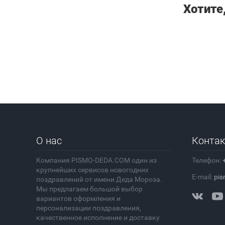
Хотите
О нас
Конта
Компания PISMO-DEDA.COM один из
Телефон:
крупнейших сервисов новогодних
E-mail:
pis
поздравлений от имени Деда Мороза.
Мы предлагаем большой выбор
вариантов оформления и
персонализации поздравления,
качественное исполнение и доставку