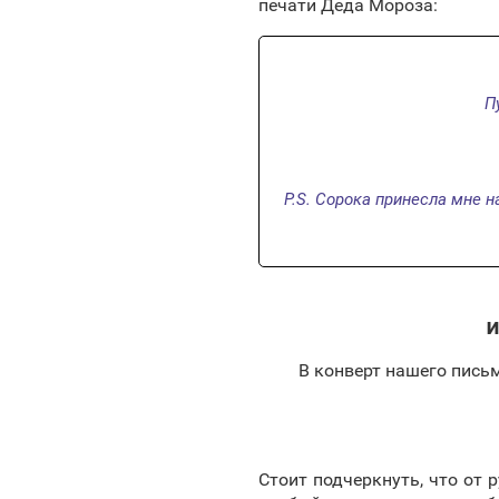
печати Деда Мороза:
П
P.S. Сорока принесла мне н
И
В конверт нашего пись
Стоит подчеркнуть, что от 