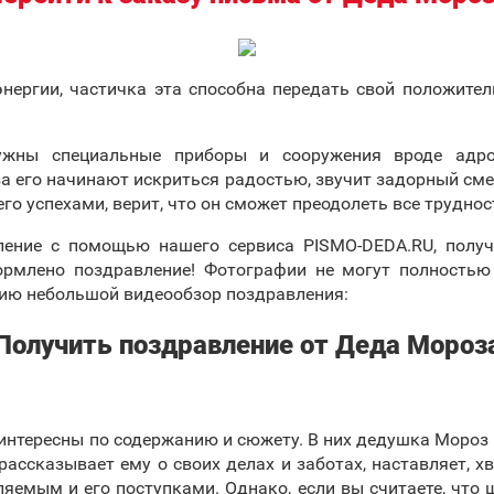
энергии, частичка эта способна передать свой положител
ужны специальные приборы и сооружения вроде адро
за его начинают искриться радостью, звучит задорный смех
его успехами, верит, что он сможет преодолеть все труднос
ление с помощью нашего сервиса PISMO-DEDA.RU, получ
ормлено поздравление! Фотографии не могут полностью
ию небольшой видеообзор поздравления:
Получить поздравление от Деда Мороз
интересны по содержанию и сюжету. В них дедушка Мороз 
ассказывает ему о своих делах и заботах, наставляет, хв
яемым и его поступками. Однако, если вы считаете, что