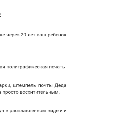
:
е через 20 лет ваш ребенок
ная полиграфическая печать
арки, штемпель почты Деда
а просто восхитительным.
уч в расплавленном виде и и