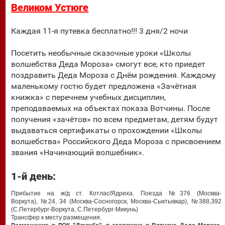
Великом Устюге
Каждая 11-я путевка бесплатно!!! 3 дня/2 ночи
Посетить необычные сказочные уроки «Школы
волшебства Деда Мороза» смогут все, кто приедет
поздравить Деда Мороза с Днём рождения. Каждому
маленькому гостю будет предложена «Зачётная
книжка» с перечнем учебных дисциплин,
преподаваемых на объектах показа Вотчины. После
получения «зачётов» по всем предметам, детям будут
выдаваться сертификаты о прохождении «Школы
волшебства» Российского Деда Мороза с присвоением
звания «Начинающий волшебник».
1-й день:
Прибытие на ж/д ст. Котлас/Ядриха. Поезда №376 (Москва-
Воркута), №24, 34 (Москва-Сосногорск, Москва-Сыктывкар), №388,392
(С.Петербург-Воркута, С.Петербург-Микунь)
Трансфер к месту размещения.