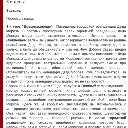
3-й день:
Завтрак.
Переезд в город.
4-й урок "Времяхранение". Посещение городской резиденции Деда
Мороза.
В светлых просторных залах городской резиденции Деда
Мороза всегда царит сказочная атмосфера. Именно здесь –
в
Волшебном зале
– вы узнаете, как совершается волшебство на родине
российского Деда Мороза, кто помогает волшебнику сказку сделать
былью, а быль да обыденность – сказкой. Фея Доброй Сказки щедро
поделится с вами волшебными знаниями и опытом помощников Деда
Мороза, а для самых юных гостей Морозовой резиденции начнет свое
чудесное вращение театральный барабан и зазвучит сказка про
потерянный и вновь обретенный посох зимнего чародея…
Остановитесь вы и у календаря Деда Мороза, чтоб призадуматься. По
указу Морозову готовит для вас Фея Доброй Сказки и испытание: ведомо
ли вам то, что на календаре этом видимо, но не так просто?
Справились с испытанием? Тогда жалуйте
в Тронный зал
резиденции –
настал торжественный момент «Книгу добрых дел» открывать и
рассказом о своих свершениях пополнять! Будете вы и чести удостоены
посидеть на волшебном, изукрашенном сказочной резьбой, троне Деда
Мороза. Здесь же,
в городской резиденции
, вы познакомитесь с
мастерицами-устюжанками, знающими секреты знаменитых промыслов.
Они научат вас азам вологодского кружевоплетения, шемогодской
резьбы по бересте и северной росписи.
В лавке городской
резиденции
вы сможете приобрести сувениры, которые будут
напоминать вам о встрече с Дедом Морозом и поездке в его зимнюю