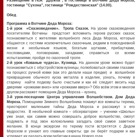
Размещение в ЛОК "Дружба", в гостинице в Вотчине Деда Мороза,
гостинице "Сухона", гостинице "Рождественская" (14.00).
Обед
.
Программа в Вотчине Деда Мороза:
1-й у
рок «Сказковедение». Тропа Сказок.
На уроке сказковедения
посетителям Вотчины предстоит вспомнить героев русских сказок;
познакомиться с жителями волшебного леса Деда Мороза, которые
общаются с гостями исключительно сказочным, редким в повседневной
жизни и необычным языком, богатым шутками, прибаутками,
пословицами, поговорками, загадками; справиться со всеми
испытаниями, пройдя по сказочной тропе.
2-й урок «Кованые чудеса».
Кузница.
На данном уроке можно будет
познакомиться с обустройством кузницы, полюбоваться своими глазами
на процесс ручной ковки (как это делали наши предки) и волшебное
превращение обычного куска металла в изделие, узнать, почему в
старину найти подкову было счастьем и как её следует весить над
дверями «рожками вниз» или «рожками вверх»? Обо всём этом и многом
другом расскажет помощник Деда Мороза – кузнец.
3-й урок-посещение Центра управления Волшебством. Дом Деда
Мороза.
Помощники Зимнего Волшебника покажут все комнаты терема,
приоткроют маленькие тайны Деда Мороза и расскажут о его
мудростях. В необычной комнате – обсерватории – ученики «Школы»
уже зная, как самим можно совершать доброе волшебство, смогут
подумать и под звон колокольчика загадать своё самое заветное
желание. В конце экскурсии по терему гости встретятся с Дедом
Морозом и узнают его главные секреты: где он берёт подарки и как
успевает их раздать всем ребятам в канун Нового года.