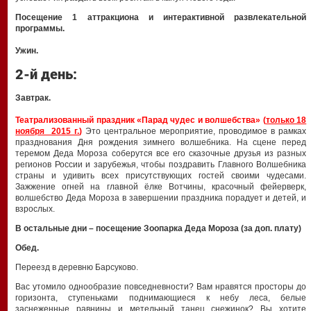
Посещение 1 аттракциона и интерактивной развлекательной
программы.
Ужин.
2-й день:
Завтрак.
Театрализованный праздник «Парад чудес и волшебства» (
только 18
ноября 2015 г.
)
Это центральное мероприятие, проводимое в рамках
празднования Дня рождения зимнего волшебника. На сцене перед
теремом Деда Мороза соберутся все его сказочные друзья из разных
регионов России и зарубежья, чтобы поздравить Главного Волшебника
страны и удивить всех присутствующих гостей своими чудесами.
Зажжение огней на главной ёлке Вотчины, красочный фейерверк,
волшебство Деда Мороза в завершении праздника порадует и детей, и
взрослых.
В остальные дни – посещение Зоопарка Деда Мороза (за доп. плату)
Обед.
Переезд в деревню Барсуково.
Вас утомило однообразие повседневности? Вам нравятся просторы до
горизонта, ступеньками поднимающиеся к небу леса, белые
заснеженные равнины и метельный танец снежинок? Вы хотите