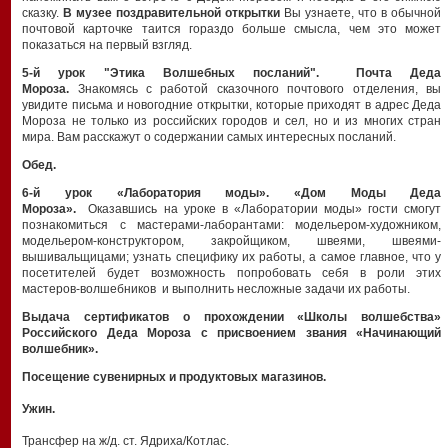
сказку.
В музее поздравительной открытки
Вы узнаете, что в обычной
почтовой карточке таится гораздо больше смысла, чем это может
показаться на первый взгляд.
5-й урок "Этика Волшебных посланий". Почта Деда
Мороза.
Знакомясь с работой сказочного почтового отделения, вы
увидите письма и новогодние открытки, которые приходят в адрес Деда
Мороза не только из российских городов и сел, но и из многих стран
мира. Вам расскажут о содержании самых интересных посланий.
Обед.
6-й урок «Лаборатория моды». «Дом Моды Деда
Мороза».
Оказавшись на уроке в «Лаборатории моды» гости смогут
познакомиться с мастерами-лаборантами: модельером-художником,
модельером-конструктором, закройщиком, швеями, швеями-
вышивальщицами; узнать специфику их работы, а самое главное, что у
посетителей будет возможность попробовать себя в роли этих
мастеров-волшебников и выполнить несложные задачи их работы.
Выдача сертификатов о прохождении «Школы волшебства»
Российского Деда Мороза с присвоением звания «Начинающий
волшебник».
Посещение сувенирных и продуктовых магазинов.
Ужин.
Трансфер на ж/д. ст. Ядриха/Котлас.