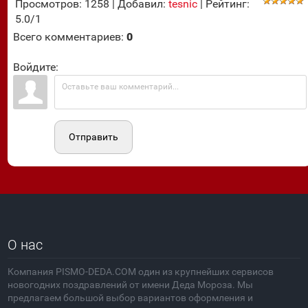
Просмотров
:
1258
|
Добавил
:
tesnic
|
Рейтинг
:
5.0
/
1
Всего комментариев
:
0
Войдите:
Отправить
О нас
Компания PISMO-DEDA.COM один из крупнейших сервисов
новогодних поздравлений от имени Деда Мороза. Мы
предлагаем большой выбор вариантов оформления и