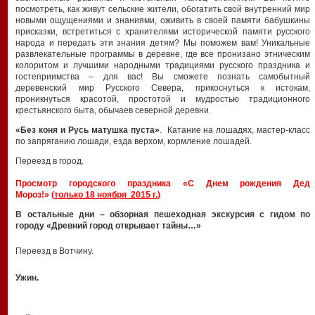
посмотреть, как живут сельские жители, обогатить свой внутренний мир
новыми ощущениями и знаниями, оживить в своей памяти бабушкины
присказки, встретиться с хранителями исторической памяти русского
народа и передать эти знания детям? Мы поможем вам! Уникальные
развлекательные программы в деревне, где все пронизано этническим
колоритом и лучшими народными традициями русского праздника и
гостеприимства – для вас! Вы сможете познать самобытный
деревенский мир Русского Севера, прикоснуться к истокам,
проникнуться красотой, простотой и мудростью традиционного
крестьянского быта, обычаев северной деревни.
«Без коня и Русь матушка пуста»
. Катание на лошадях, мастер-класс
по запряганию лошади, езда верхом, кормление лошадей.
Переезд в город.
Просмотр городского праздника «С Днем рождения Дед
Мороз!»
(
только 18 ноября 2015 г.
)
В остальные дни – обзорная пешеходная экскурсия с гидом по
городу «Древний город открывает тайны…»
Переезд в Вотчину.
Ужин.