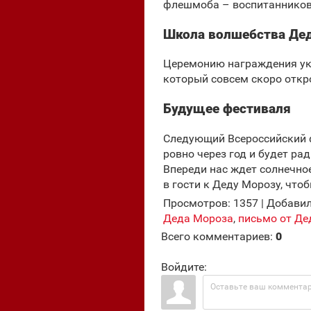
флешмоба – воспитанников 
Школа волшебства Де
Церемонию награждения укр
который совсем скоро откр
Будущее фестиваля
Следующий Всероссийский ф
ровно через год и будет ра
Впереди нас ждет солнечн
в гости к Деду Морозу, что
Просмотров
:
1357
|
Добави
Деда Мороза
,
письмо от Де
Всего комментариев
:
0
Войдите: