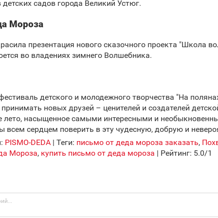
детских садов города Великий Устюг.
да Мороза
асила презентация нового сказочного проекта "Школа во
оется во владениях зимнего Волшебника.
естиваль детского и молодежного творчества "На поляна
д принимать новых друзей – ценителей и создателей детско
ое лето, насыщенное самыми интересными и необыкновенн
бы всем сердцем поверить в эту чудесную, добрую и неверо
л
:
PISMO-DEDA
|
Теги
:
письмо от деда мороза заказать
,
Пох
да Мороза
,
купить письмо от деда мороза
|
Рейтинг
:
5.0
/
1