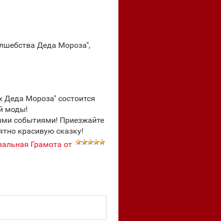
лшебства Деда Мороза",
х Деда Мороза" состоится
й моды!
ыми событиями! Приезжайте
ятно красивую сказку!
вальная Грамота от