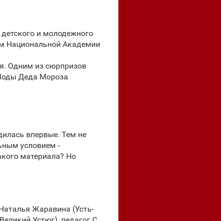
я детского и молодежного
жем Национальной Академии
я. Одним из сюрпризов
 Моды Деда Мороза
дилась впервые. Тем не
льным условием -
акого материала? Но
Наталья Жаравина (Усть-
Великий Устюг), педагог С.