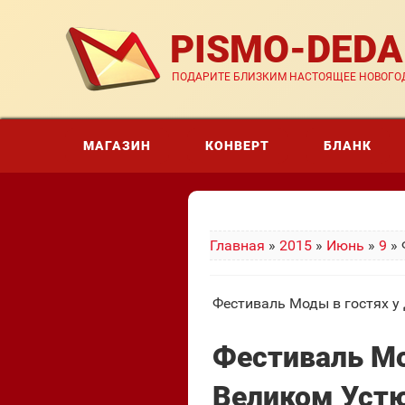
PISMO-DED
ПОДАРИТЕ БЛИЗКИМ НАСТОЯЩЕЕ НОВОГОД
МАГАЗИН
КОНВЕРТ
БЛАНК
Главная
»
2015
»
Июнь
»
9
» 
Фестиваль Моды в гостях у
Фестиваль Мо
Великом Уст