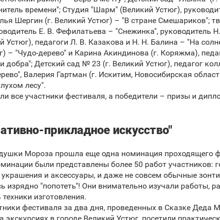
нитель времени"; Студия "Шарм" (Великий Устюг), руководи
лья Шергин (г. Великий Устюг) – "В стране Смешариков"; т
ководитель Е. В. Фефилатьева – "Снежинка", руководитель Н.
й Устюг), педагоги Л. В. Казакова и Н. Н. Балина – "На сол
) – "Чудо-дерево" и Карина Акиндинова (г. Коряжма), педаг
и добра"; Детский сад № 23 (г. Великий Устюг), педагог ко
рево", Валерия Гартман (г. Искитим, Новосибирская область
лухом лесу".
ли все участники фестиваля, а победители – призы и дипл
ативно-прикладное искусство"
душки Мороза прошла еще одна номинация проходящего фе
оминации были представлены более 50 работ участников: г
 украшения и аксессуары, и даже не совсем обычные зонт
ь изрядно "попотеть"! Они внимательно изучали работы, р
 техники изготовления.
тники фестиваля за два дня, проведенных в Сказке Деда М
а экскурсиях в городе Великий Устюг, посетили практиче