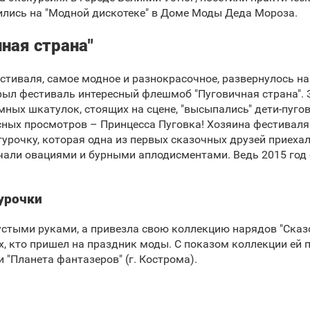
ились на "Модной дискотеке" в Доме Моды Деда Мороза.
ная страна"
стиваля, самое модное и разнокрасочное, развернулось на
ыл фестиваль интересный флешмоб "Пуговичная страна". З
омных шкатулок, стоящих на сцене, "высыпались" дети-пугов
ных просмотров – Принцесса Пуговка! Хозяина фестиваля
рочку, которая одна из первых сказочных друзей приехала
чали овациями и бурными аплодисментами. Ведь 2015 год
гурочки
пустыми руками, а привезла свою коллекцию нарядов "Сказ
х, кто пришел на праздник моды. С показом коллекции ей 
и "Планета фантазеров" (г. Кострома).