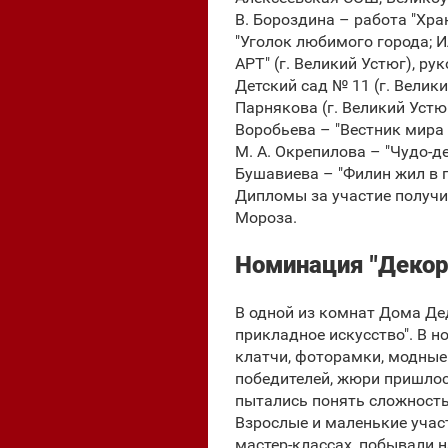
В. Бороздина – работа "Хра
"Уголок любимого города; И
АРТ" (г. Великий Устюг), ру
Детский сад № 11 (г. Велики
Парнякова (г. Великий Устюг
Воробьева – "Вестник мира 
М. А. Окрепилова – "Чудо-де
Бушавиева – "Филин жил в г
Дипломы за участие получи
Мороза.
Номинация "Декор
В одной из комнат Дома Де
прикладное искусство". В н
клатчи, фоторамки, модные
победителей, жюри пришлос
пытались понять сложность
Взрослые и маленькие учас
мастер-классах, побывали н