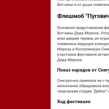
Вотчины и от души повесел
Флешмоб "Пугович
Основное представление фе
Вотчины Деда Мороза. Откр
всех дверей терема, из огр
появилась ведущая конкурс
Мороза и Костромскую Снегу
участники фестиваля встре
Деда Мороза.
Показ нарядов от Сне
Снегурочка приехала не с 
несказанно обрадовала все
творческие студии "Дебют" 
Ход фестиваля