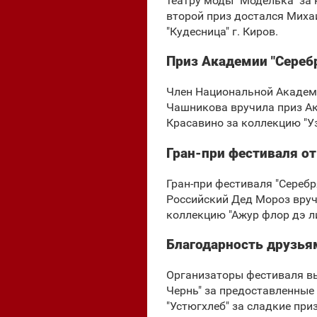
театру моды "Моделька" за 
второй приз достался Миха
"Кудесница" г. Киров.
Приз Академии "Сереб
Член Национальной Академ
Чашникова вручила приз Ак
Красавино за коллекцию "У
Гран-при фестиваля о
Гран-при фестиваля "Сереб
Российский Дед Мороз вручи
коллекцию "Ажур флор дэ ли
Благодарность друзья
Организаторы фестиваля в
Чернь" за предоставленные 
"Устюгхлеб" за сладкие при