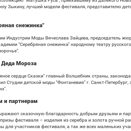
коллекцию "Матушка Русь", приехавшему из далекого Новос
илу Зыкину, лучшей модели фестиваля, представителю дет
ряная снежинка"
ии Индустрии Моды Вячеслава Зайцева, председатель жю
адемии "Серебряная снежинка" народному театру русского 
зорочье".
т Деда Мороза
ряное сердце Сказки" главный Волшебник страны, законод
л Студии детской моды "Фонтаневия" г. Санкт-Петербург,
з".
м и партнерам
ыражают сказочную благодарность добрым друзьям и пар
призы фестиваля – изделия из серебра и золота ручной р
зы для участников фестиваля, а так же всех маленьких уч