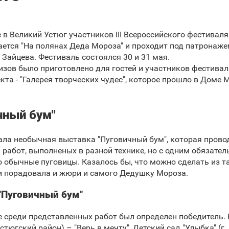
 в Великий Устюг участников III Всероссийского фестивал
ается "На полянах Деда Мороза" и проходит под патрона
Зайцева. Фестиваль состоялся 30 и 31 мая.
зов было приготовлено для гостей и участников фестивал
кта - "Галерея творческих чудес", которое прошло в Доме
чный бум"
ала необычная выставка "Пуговичный бум", которая прово
0 работ, выполненых в разной технике, но с одним обязате
 обычные пуговицы. Казалось бы, что можно сделать из т
и порадовала и жюри и самого Дедушку Мороза.
"Пуговичный бум"
е среди представленных работ был определен победитель. 
югский район) – "Верь в мечту", Детский сад "Улыбка" (г. 