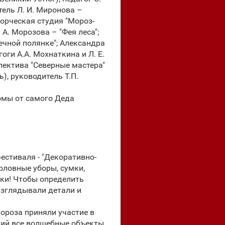
тель Л. И. Миронова –
ворческая студия "Мороз-
 А. Морозова – "Фея леса";
нечной полянке"; Александра
оги А.А. Мохнаткина и Л. Е.
ллектива "Северные мастера"
), руководитель Т.П.
омы от самого Деда
стиваля - "Декоративно-
оловные уборы, сумки,
ики! Чтобы определить
азглядывали детали и
ороза приняли участие в
ский все волшебные объекты