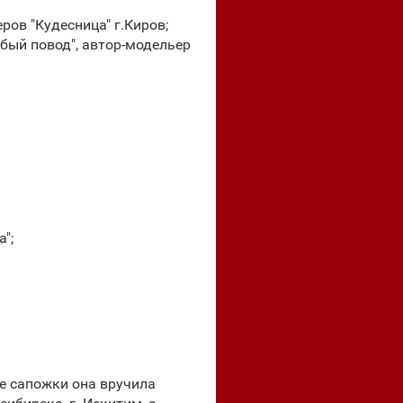
ров "Кудесница" г.Киров;
обый повод", автор-модельер
";
е сапожки она вручила