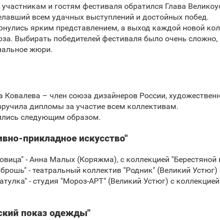
 участникам и гостям фестиваля обратился Глава Велико
елавший всем удачных выступлений и достойных побед.
нулись ярким представлением, а выход каждой новой кол
за. Выбирать победителей фестиваля было очень сложно, 
нальное жюри.
 Ковалева – член союза дизайнеров России, художествен
 вручила дипломы за участие всем коллективам.
ились следующим образом.
ивно-прикладное искусство"
говица" - Анна Малых (Коряжма), с коллекцией "Берестяной 
 брошь" - театральный коллектив "Родник" (Великий Устюг)
тулка" - студия "Мороз-АРТ" (Великий Устюг) с коллекцией 
ский показ одежды"