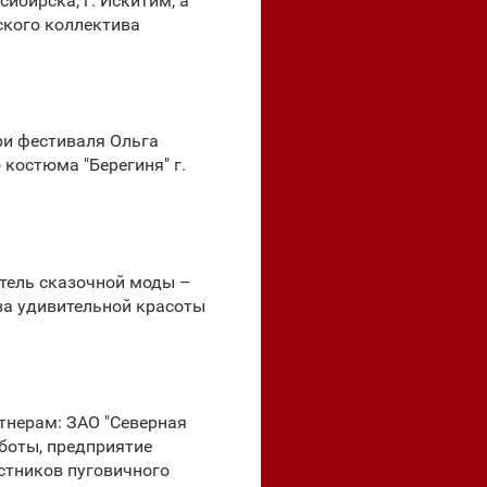
ибирска, г. Искитим, а
ского коллектива
ри фестиваля Ольга
костюма "Берегиня" г.
атель сказочной моды –
 за удивительной красоты
тнерам: ЗАО "Северная
аботы, предприятие
астников пуговичного