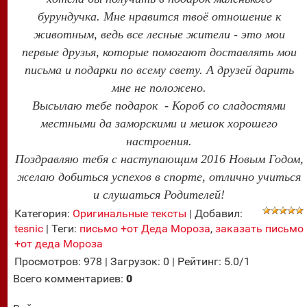
бурундучка. Мне нравится твоё отношение к
животным, ведь все лесные жители - это мои
первые друзья, которые помогают доставлять мои
письма и подарки по всему свету. А друзей дарить
мне не положено.
Высылаю тебе подарок - Короб со сладостями
местными да заморскими и мешок хорошего
настроения.
Поздравляю тебя с наступающим 2016 Новым Годом,
желаю добиться успехов в спорте, отлично учиться
и слушаться Родителей!
Категория
:
Оригинальные тексты
|
Добавил
:
tesnic
|
Теги
:
письмо +от Деда Мороза
,
заказать письмо
+от деда Мороза
Просмотров
:
978
|
Загрузок
:
0
|
Рейтинг
:
5.0
/
1
Всего комментариев
:
0