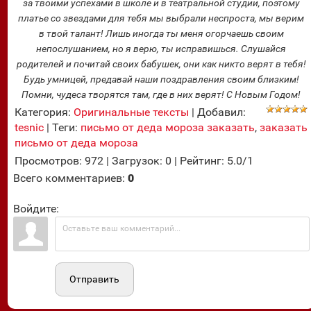
за твоими успехами в школе и в театральной студии, поэтому
платье со звездами для тебя мы выбрали неспроста, мы верим
в твой талант! Лишь иногда ты меня огорчаешь своим
непослушанием, но я верю, ты исправишься. Слушайся
родителей и почитай своих бабушек, они как никто верят в тебя!
Будь умницей, предавай наши поздравления своим близким!
Помни, чудеса творятся там, где в них верят! С Новым Годом!
Категория
:
Оригинальные тексты
|
Добавил
:
tesnic
|
Теги
:
письмо от деда мороза заказать
,
заказать
письмо от деда мороза
Просмотров
:
972
|
Загрузок
:
0
|
Рейтинг
:
5.0
/
1
Всего комментариев
:
0
Войдите:
Отправить