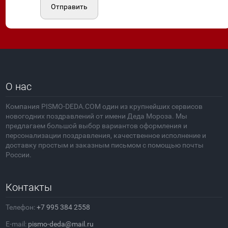
Отправить
О нас
Компания PISMO-DEDA.COM один из крупнейших сервисов
новогодних поздравлений от имени Деда Мороза. Мы
предлагаем большой выбор вариантов оформления и
персонализации поздравления, качественное исполнение и
доставку простым и заказным письмом с помощью почты
России.
Контакты
Телефон:
+7 995 384 2558
E-mail:
pismo-deda@mail.ru