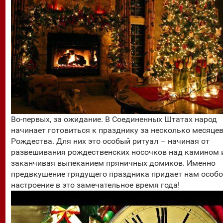
Во-первых, за ожидание. В Соединенных Штатах народ
начинает готовиться к празднику за несколько месяцев
Рождества. Для них это особый ритуал – начиная от
развешивания рождественских носочков над камином 
заканчивая выпеканием пряничных домиков. Именно
предвкушение грядущего праздника придает нам особо
настроение в это замечательное время года!