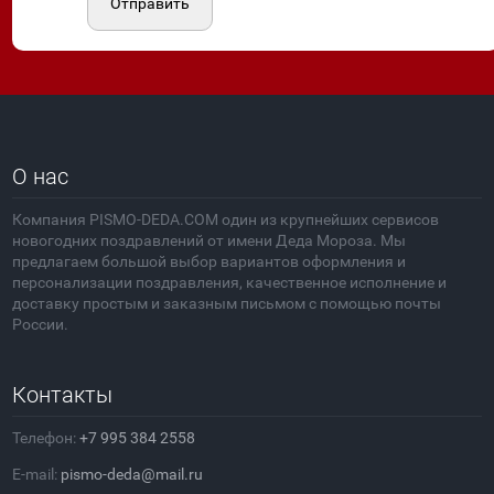
Отправить
О нас
Компания PISMO-DEDA.COM один из крупнейших сервисов
новогодних поздравлений от имени Деда Мороза. Мы
предлагаем большой выбор вариантов оформления и
персонализации поздравления, качественное исполнение и
доставку простым и заказным письмом с помощью почты
России.
Контакты
Телефон:
+7 995 384 2558
E-mail:
pismo-deda@mail.ru